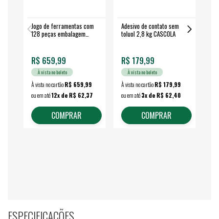
Jogo de ferramentas com
Adesivo de contato sem
Esm
128 peças embalagem
toluol 2,8 kg CASCOLA
4.
fechada - VONDER
EA
R$ 659,99
R$ 179,99
R$
À vista no boleto
À vista no boleto
À vista no cartão
R$ 659,99
À vista no cartão
R$ 179,99
À vi
ou em até
12x de R$ 62,37
ou em até
3x de R$ 62,40
ou 
COMPRAR
COMPRAR
ESPECIFICAÇÕES