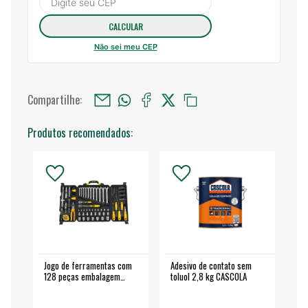
Não sei meu CEP
Compartilhe:
Produtos recomendados:
Jogo de ferramentas com
Adesivo de contato sem
Esm
128 peças embalagem
toluol 2,8 kg CASCOLA
4.
fechada - VONDER
EA