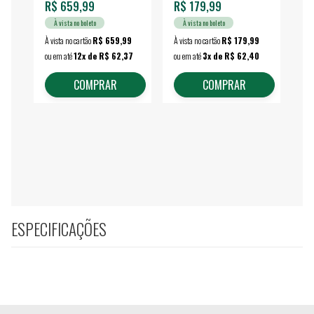
R$ 659,99
R$ 179,99
R$
À vista no boleto
À vista no boleto
À vista no cartão
R$ 659,99
À vista no cartão
R$ 179,99
À vi
ou em até
12x de R$ 62,37
ou em até
3x de R$ 62,40
ou 
COMPRAR
COMPRAR
ESPECIFICAÇÕES