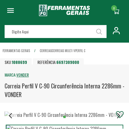
0
FERRAMENTAS GERAIS
CORREIAS
CORREIAS MULTI V
PERFIL C
SKU:
1088699
REFERÊNCIA:
6697309000
MARCA:
VONDER
Correia Perfil V C-90 Circunferência Interna 2286mm -
VONDER