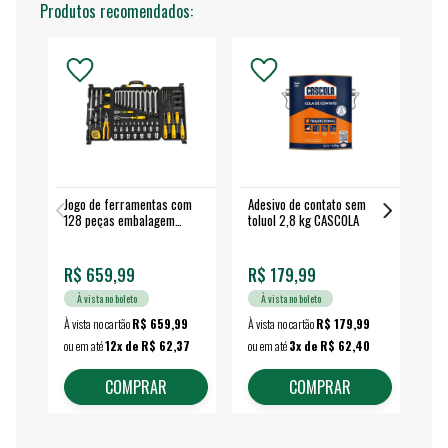
Produtos recomendados:
Jogo de ferramentas com
Adesivo de contato sem
Esm
128 peças embalagem
toluol 2,8 kg CASCOLA
4.
fechada - VONDER
EA
R$ 659,99
R$ 179,99
R$
À vista no boleto
À vista no boleto
À vista no cartão
R$ 659,99
À vista no cartão
R$ 179,99
À vi
ou em até
12x de R$ 62,37
ou em até
3x de R$ 62,40
ou 
COMPRAR
COMPRAR