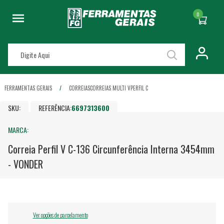
0
FERRAMENTAS GERAIS
CORREIAS
CORREIAS MULTI V
PERFIL C
SKU:
REFERÊNCIA:
6697313600
MARCA:
Correia Perfil V C-136 Circunferência Interna 3454mm
- VONDER
Ver opções de parcelamento