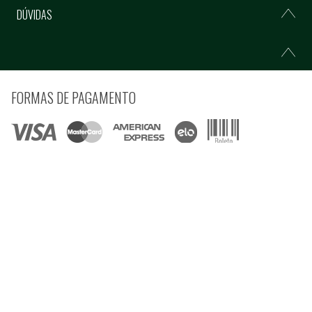
DÚVIDAS
FORMAS DE PAGAMENTO
COMPRE COM SEGURANÇA
© Copyright 2021 Ferramentas Gerais Comércio e Importação de Ferramentas e
Máquinas LTDA - Todos direitos reservados.
Rua Voluntários da Pátria, 3223 CEP: 90230-901 - Porto Alegre - RS CNPJ:
92.664.028/0001-41