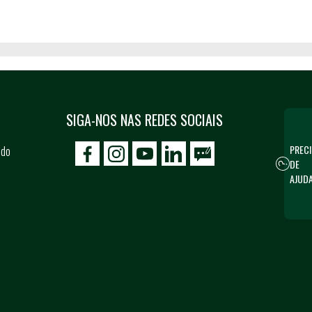
SIGA-NOS NAS REDES SOCIAIS
PRECI
 do
icon-facebook
icon-social02
icon-social03
DE
AJUD