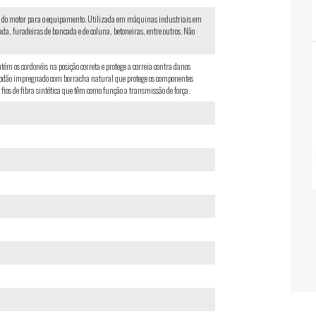
e do motor para o equipamento. Utilizada em máquinas industriais em
ada, furadeiras de bancada e de coluna, betoneiras, entre outros. Não
m os cordonéis na posição correta e protege a correia contra danos
lgodão impregnado com borracha natural que protege os componentes
 fios de fibra sintética que têm como função a transmissão de força.