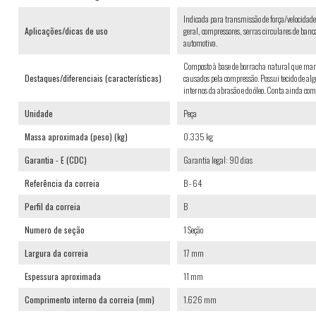
Indicada para transmissão de força/velocidad
Aplicações/dicas de uso
geral, compressores, serras circulares de banc
automotiva.
Composto à base de borracha natural que manté
Destaques/diferenciais (características)
causados pela compressão. Possui tecido de a
internos da abrasão e do óleo. Conta ainda com
Unidade
Peça
Massa aproximada (peso) (kg)
0.335 kg
Garantia - E (CDC)
Garantia legal: 90 dias
Referência da correia
B - 64
Perfil da correia
B
Numero de seção
1 Seção
Largura da correia
17 mm
Espessura aproximada
11 mm
Comprimento interno da correia (mm)
1.626 mm