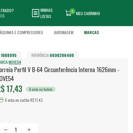
MINHAS
ASTRADO?
0
MEU CARRINHO
DOS
LISTAS
ÁQUINAS E COMPRESSORES
JARDINAGEM
MARCAS
:
1088995
REFERÊNCIA:
6698206400
ARCA:
NOVE54
orreia Perfil V B-64 Circunferência Interna 1626mm -
OVE54
$ 17,43
À vista no boleto
À vista no cartão R$ 17,43