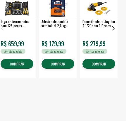
Jogo de ferramentas
Adesivo de contato
Esmerilhadeira Angular
Máqui
com 128 peças
sem toluol 2,8 kg
4.1/2" com 3 Discos
Airle
embalagem fechada -
CASCOLA
650 W EAV 650 -
350B
VONDER
VONDER
R$ 659,99
R$ 179,99
R$ 279,99
R$
À vista no boleto
À vista no boleto
À vista no boleto
À v
COMPRAR
COMPRAR
COMPRAR