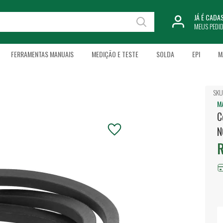
JÁ É CAD
MEUS PEDI
FERRAMENTAS MANUAIS
MEDIÇÃO E TESTE
SOLDA
EPI
M
SKU
M
C
N
R