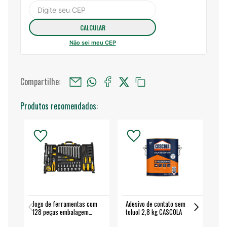
Não sei meu CEP
Compartilhe:
Produtos recomendados:
Jogo de ferramentas com
Adesivo de contato sem
Esm
128 peças embalagem
toluol 2,8 kg CASCOLA
4.
fechada - VONDER
EA