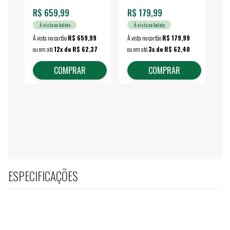
R$ 659,99
R$ 179,99
R$
À vista no boleto
À vista no boleto
À vista no cartão
R$ 659,99
À vista no cartão
R$ 179,99
À vi
ou em até
12x de R$ 62,37
ou em até
3x de R$ 62,40
ou 
COMPRAR
COMPRAR
ESPECIFICAÇÕES