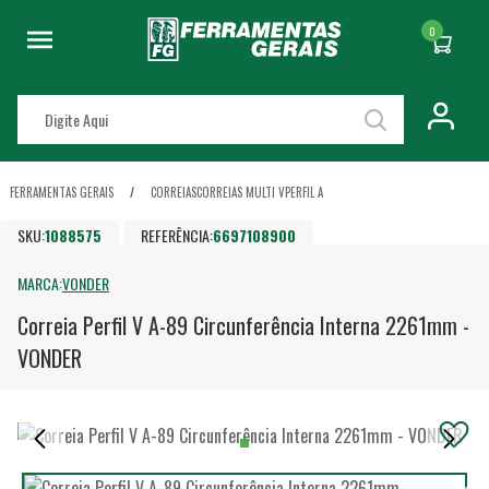
0
FERRAMENTAS GERAIS
CORREIAS
CORREIAS MULTI V
PERFIL A
SKU:
1088575
REFERÊNCIA:
6697108900
MARCA:
VONDER
Correia Perfil V A-89 Circunferência Interna 2261mm -
VONDER