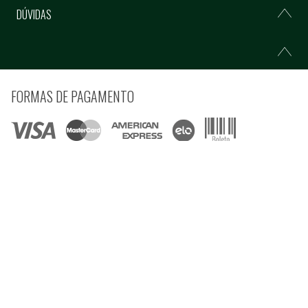
DÚVIDAS
FORMAS DE PAGAMENTO
COMPRE COM SEGURANÇA
© Copyright 2021 Ferramentas Gerais Comércio e Importação de Ferramentas e
Máquinas LTDA - Todos direitos reservados.
Rua Voluntários da Pátria, 3223 CEP: 90230-901 - Porto Alegre - RS CNPJ:
92.664.028/0001-41