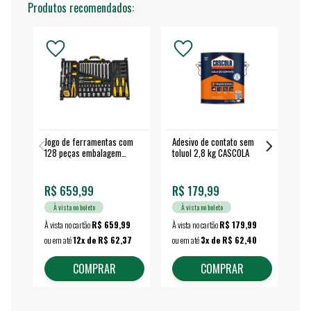
Produtos recomendados:
Jogo de ferramentas com
Adesivo de contato sem
Esm
128 peças embalagem
toluol 2,8 kg CASCOLA
4.
fechada - VONDER
EA
R$ 659,99
R$ 179,99
R$
À vista no boleto
À vista no boleto
À vista no cartão
R$ 659,99
À vista no cartão
R$ 179,99
À vi
ou em até
12x de R$ 62,37
ou em até
3x de R$ 62,40
ou 
COMPRAR
COMPRAR