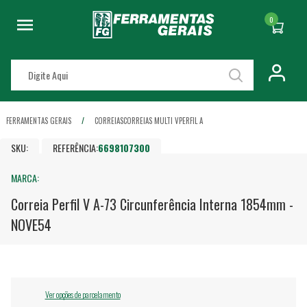
0
FERRAMENTAS GERAIS
CORREIAS
CORREIAS MULTI V
PERFIL A
SKU:
REFERÊNCIA:
6698107300
MARCA:
Correia Perfil V A-73 Circunferência Interna 1854mm -
NOVE54
Ver opções de parcelamento