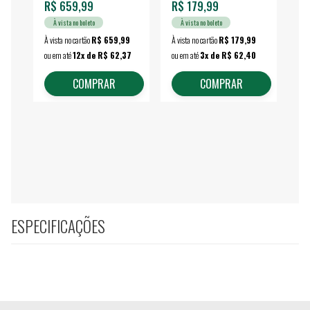
R$ 659,99
R$ 179,99
R$
À vista no boleto
À vista no boleto
À vista no cartão
R$ 659,99
À vista no cartão
R$ 179,99
À vi
ou em até
12x de R$ 62,37
ou em até
3x de R$ 62,40
ou 
COMPRAR
COMPRAR
ESPECIFICAÇÕES