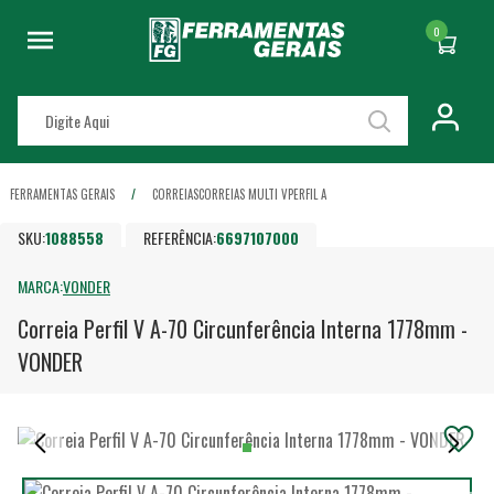
0
FERRAMENTAS GERAIS
CORREIAS
CORREIAS MULTI V
PERFIL A
SKU:
1088558
REFERÊNCIA:
6697107000
MARCA:
VONDER
Correia Perfil V A-70 Circunferência Interna 1778mm -
VONDER