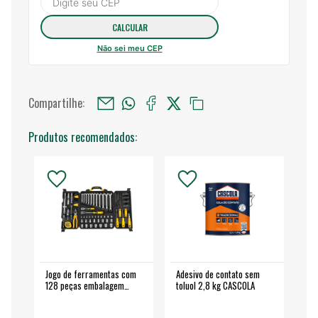
Não sei meu CEP
Compartilhe:
Produtos recomendados:
Jogo de ferramentas com
Adesivo de contato sem
Esm
128 peças embalagem
toluol 2,8 kg CASCOLA
4.
fechada - VONDER
EA