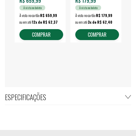
R$ 659,99
R$ 179,99
R$
À vista no boleto
À vista no boleto
À vista no cartão
R$ 659,99
À vista no cartão
R$ 179,99
À vi
ou em até
12x de R$ 62,37
ou em até
3x de R$ 62,40
ou 
COMPRAR
COMPRAR
ESPECIFICAÇÕES