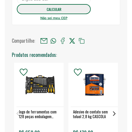
Não sei meu CEP
Compartilhe:
Produtos recomendados:
Jogo de ferramentas com
Adesivo de contato sem
Esm
128 peças embalagem
toluol 2,8 kg CASCOLA
4.
fechada - VONDER
EA