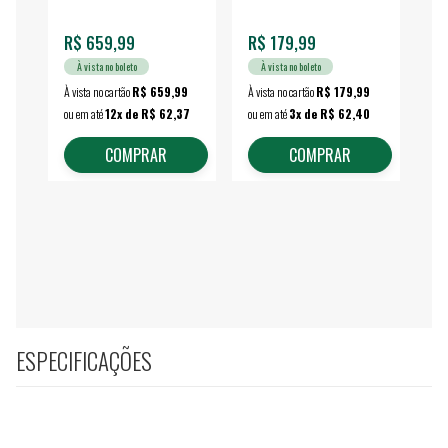
fechada - VONDER
EA
R$ 659,99
R$ 179,99
R$
À vista no boleto
À vista no boleto
À vista no cartão
R$ 659,99
À vista no cartão
R$ 179,99
À vi
ou em até
12x de R$ 62,37
ou em até
3x de R$ 62,40
ou 
COMPRAR
COMPRAR
ESPECIFICAÇÕES