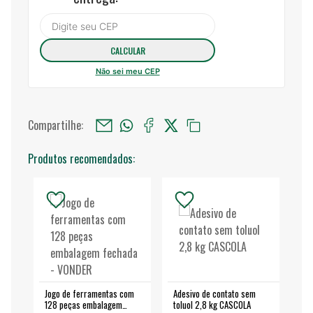
Não sei meu CEP
Compartilhe:
Produtos recomendados:
Jogo de ferramentas com
Adesivo de contato sem
Esm
128 peças embalagem
toluol 2,8 kg CASCOLA
4.