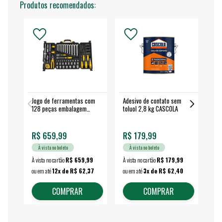
Produtos recomendados:
Jogo de ferramentas com
Adesivo de contato sem
Esm
128 peças embalagem
toluol 2,8 kg CASCOLA
4.
fechada - VONDER
EA
R$ 659,99
R$ 179,99
R$
À vista no boleto
À vista no boleto
À vista no cartão
R$ 659,99
À vista no cartão
R$ 179,99
À vi
ou em até
12x de R$ 62,37
ou em até
3x de R$ 62,40
ou 
COMPRAR
COMPRAR