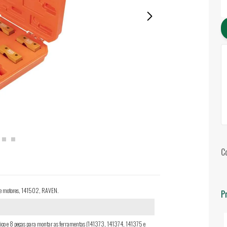
C
de motores, 141502, RAVEN.
P
stico e 8 peças para montar as ferramentas (141373, 141374, 141375 e