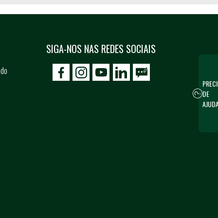
SIGA-NOS NAS REDES SOCIAIS
 do
icon-facebook
icon-social02
icon-social03
PRECI
DE
AJUD