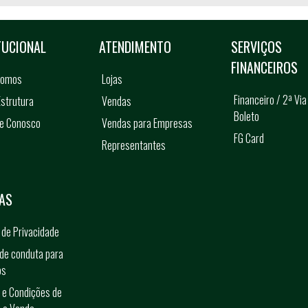
TUCIONAL
ATENDIMENTO
SERVIÇOS
FINANCEIROS
somos
Lojas
Financeiro / 2ª Via
strutura
Vendas
Boleto
he Conosco
Vendas para Empresas
FG Card
Representantes
s
AS
a de Privacidade
de conduta para
os
 e Condições de