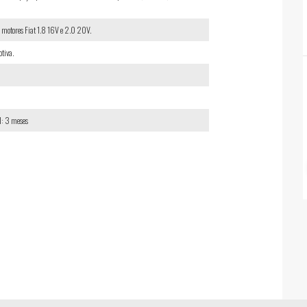
 motores Fiat 1.8 16V e 2.0 20V.
tiva.
l: 3 meses