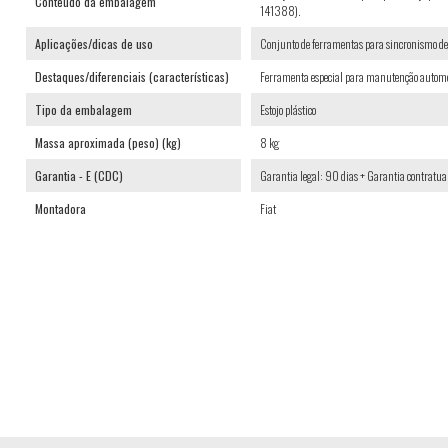
Conteúdo da embalagem
141388).
Aplicações/dicas de uso
Conjunto de ferramentas para sincronismo de
Destaques/diferenciais (características)
Ferramenta especial para manutenção automo
Tipo da embalagem
Estojo plástico
Massa aproximada (peso) (kg)
8 kg
Garantia - E (CDC)
Garantia legal: 90 dias + Garantia contratua
Montadora
Fiat