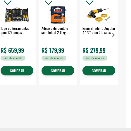
Jogo de ferramentas
Adesivo de contato
Esmerilhadeira Angular
Máqui
com 128 peças
sem toluol 2,8 kg
4.1/2" com 3 Discos
Airle
embalagem fechada -
CASCOLA
650 W EAV 650 -
350B
VONDER
VONDER
R$ 659,99
R$ 179,99
R$ 279,99
R$
À vista no boleto
À vista no boleto
À vista no boleto
À v
COMPRAR
COMPRAR
COMPRAR