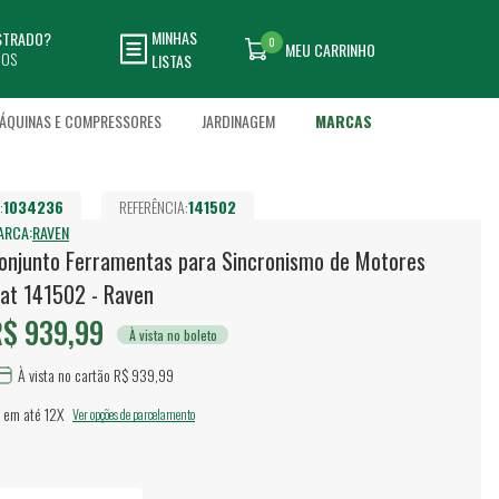
MINHAS
ASTRADO?
0
MEU CARRINHO
DOS
LISTAS
ÁQUINAS E COMPRESSORES
JARDINAGEM
MARCAS
:
1034236
REFERÊNCIA:
141502
ARCA:
RAVEN
onjunto Ferramentas para Sincronismo de Motores
iat 141502 - Raven
$ 939,99
À vista no boleto
À vista no cartão R$ 939,99
 em até
12X
Ver opções de parcelamento