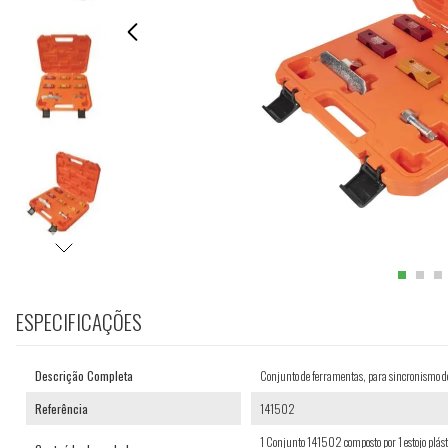
ESPECIFICAÇÕES
Descrição Completa
Conjunto de ferramentas, para sincronismo 
Referência
141502
1 Conjunto 141502 composto por 1 estojo plá