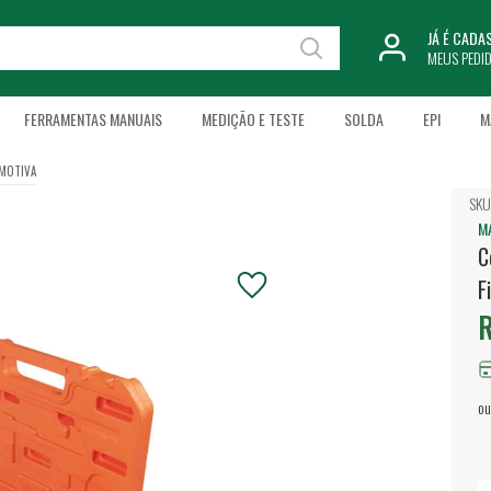
JÁ É CAD
MEUS PEDI
FERRAMENTAS MANUAIS
MEDIÇÃO E TESTE
SOLDA
EPI
M
MOTIVA
SKU
M
C
F
R
ou