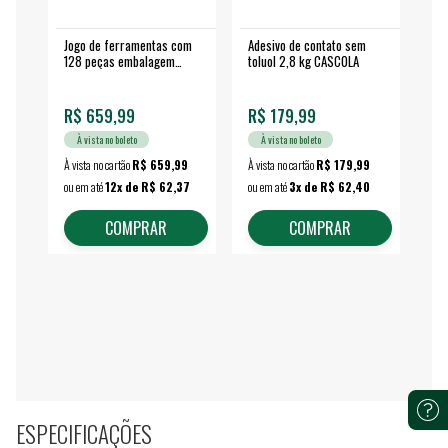
Jogo de ferramentas com
Adesivo de contato sem
Esm
128 peças embalagem
toluol 2,8 kg CASCOLA
4.
fechada - VONDER
EA
R$ 659,99
R$ 179,99
R$
À vista no boleto
À vista no boleto
À vista no cartão
R$ 659,99
À vista no cartão
R$ 179,99
À vi
ou em até
12x de R$ 62,37
ou em até
3x de R$ 62,40
ou 
COMPRAR
COMPRAR
ESPECIFICAÇÕES