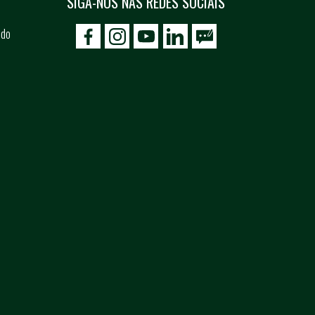
SIGA-NOS NAS REDES SOCIAIS
 do
icon-facebook
icon-social02
icon-social03