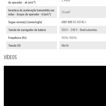
2,4 m/s²
do operador - ah (m/s²)
Incerteza da aceleração transmitida nas
1,5 m/s²
mãos - braços do operador - k (m/s²)
Segue norma(s) (nome/sigla)
ABNT NBR IEC 60745-1
Tensão do carregador de bateria
100 V~ - 240 V~ - Bivolt automático
Frequência (Hz)
50 Hz / 60 Hz
Tensão (V)
Não Há
VÍDEOS