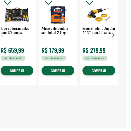
Jogo de ferramentas
Adesivo de contato
Esmerilhadeira Angular
Máqui
com 128 peças
sem toluol 2,8 kg
4.1/2" com 3 Discos
Airle
embalagem fechada -
CASCOLA
650 W EAV 650 -
350B
VONDER
VONDER
R$ 659,99
R$ 179,99
R$ 279,99
R$
À vista no boleto
À vista no boleto
À vista no boleto
À v
COMPRAR
COMPRAR
COMPRAR