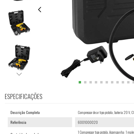
ESPECIFICAÇÕES
Descrição Completa
Compressor de ar tipo pistola, bateria 20 
Referência
6001000020
1 Compressor tipo pistola. Acompanha: 1 maleta