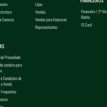
FINANCEIROS
somos
Lojas
Financeiro / 2ª Via
strutura
Vendas
Boleto
he Conosco
Vendas para Empresas
FG Card
Representantes
s
AS
a de Privacidade
de conduta para
os
 e Condições de
 e Venda
 Frequentes
onosco