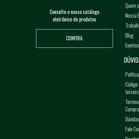
Quem 
Consulte o nosso catálogo
Nossa E
eletrônico de produtos
Trabal
Blog
CONFIRA
Evento
DÚVID
Polític
Código 
terceir
Termos
Compra
Dúvidas
Fale C