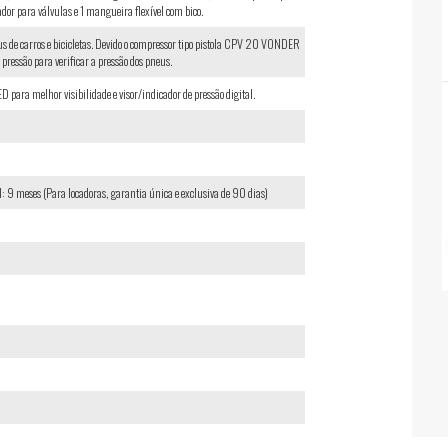
ador para válvulas e 1 mangueira flexível com bico.
eus de carros e bicicletas. Devido o compressor tipo pistola CPV 20 VONDER
pressão para verificar a pressão dos pneus.
D para melhor visibilidade e visor/indicador de pressão digital.
: 9 meses (Para locadoras, garantia única e exclusiva de 90 dias)