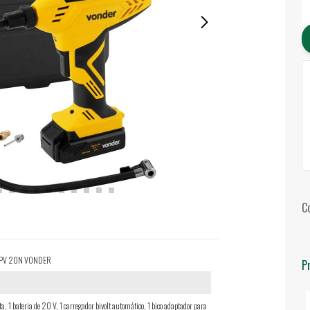
C
V, CPV 20N VONDER
P
, 1 bateria de 20 V, 1 carregador bivolt automático, 1 bico adaptador para