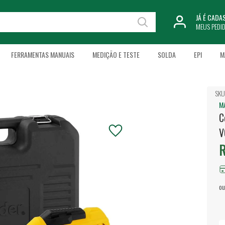
JÁ É CAD
MEUS PEDI
FERRAMENTAS MANUAIS
MEDIÇÃO E TESTE
SOLDA
EPI
M
SKU
M
C
V
R
ou