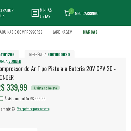
MINHAS
ASTRADO?
0
MEU CARRINHO
DOS
LISTAS
ÁQUINAS E COMPRESSORES
JARDINAGEM
MARCAS
:
1101266
REFERÊNCIA:
6001000020
ARCA:
VONDER
ompressor de Ar Tipo Pistola a Bateria 20V CPV 20 -
ONDER
$ 339,99
À vista no boleto
À vista no cartão R$ 339,99
 em até
7X
Ver opções de parcelamento