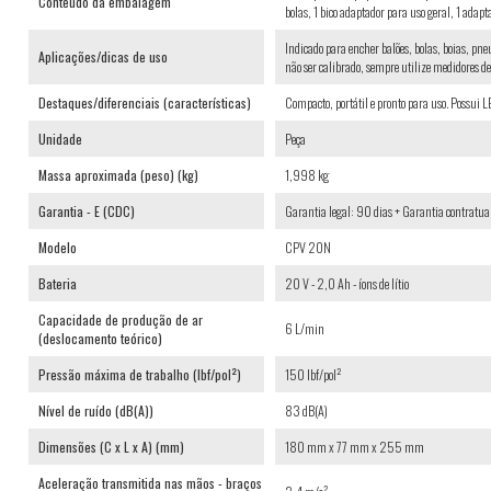
Conteúdo da embalagem
bolas, 1 bico adaptador para uso geral, 1 adapt
Indicado para encher balões, bolas, boias, pn
Aplicações/dicas de uso
não ser calibrado, sempre utilize medidores de 
Destaques/diferenciais (características)
Compacto, portátil e pronto para uso. Possui LE
Unidade
Peça
Massa aproximada (peso) (kg)
1,998 kg
Garantia - E (CDC)
Garantia legal: 90 dias + Garantia contratual
Modelo
CPV 20N
Bateria
20 V - 2,0 Ah - íons de lítio
Capacidade de produção de ar
6 L/min
(deslocamento teórico)
Pressão máxima de trabalho (lbf/pol²)
150 lbf/pol²
Nível de ruído (dB(A))
83 dB(A)
Dimensões (C x L x A) (mm)
180 mm x 77 mm x 255 mm
Aceleração transmitida nas mãos - braços