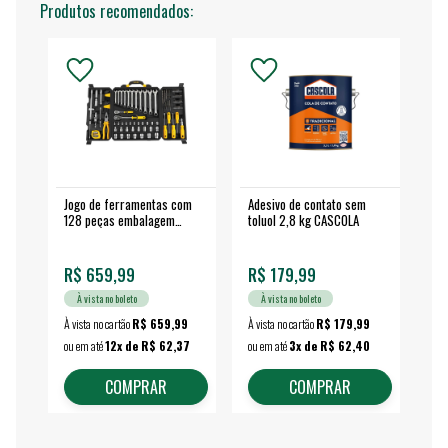
Produtos recomendados:
Jogo de ferramentas com
Adesivo de contato sem
Esm
128 peças embalagem
toluol 2,8 kg CASCOLA
4.
fechada - VONDER
EA
R$ 659,99
R$ 179,99
R$
À vista no boleto
À vista no boleto
À vista no cartão
R$ 659,99
À vista no cartão
R$ 179,99
À vi
ou em até
12x de R$ 62,37
ou em até
3x de R$ 62,40
ou 
COMPRAR
COMPRAR