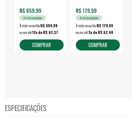
R$ 659,99
R$ 179,99
R$
À vista no boleto
À vista no boleto
À vista no cartão
R$ 659,99
À vista no cartão
R$ 179,99
À vi
ou em até
12x de R$ 62,37
ou em até
3x de R$ 62,40
ou 
COMPRAR
COMPRAR
ESPECIFICAÇÕES