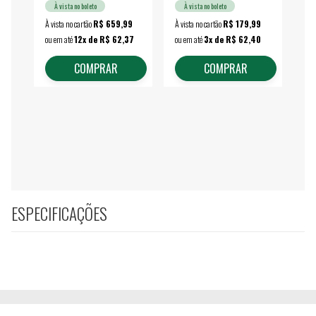
À vista no boleto
À vista no boleto
À vista no cartão
R$ 659,99
À vista no cartão
R$ 179,99
À vi
ou em até
12x de R$ 62,37
ou em até
3x de R$ 62,40
ou 
COMPRAR
COMPRAR
ESPECIFICAÇÕES