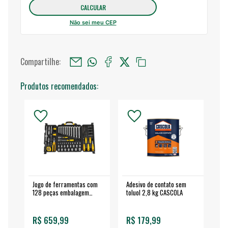
Não sei meu CEP
Compartilhe:
Produtos recomendados:
Jogo de ferramentas com
Adesivo de contato sem
Esm
128 peças embalagem
toluol 2,8 kg CASCOLA
4.
fechada - VONDER
EA
R$ 659,99
R$ 179,99
R$