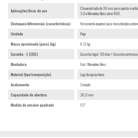
Chave estriada de 36 mm para apertar e soltar
Aplicações/dicas de uso
3.0 e Mercedes-Benz série 900.
Destaques/diferenciais (características)
Ferramenta especial para manutenção automo
Unidade
Peça
Massa aproximada (peso) (kg)
0,13 kg
Garantia - E (CDC)
Garantia legal: 90 dias + Garantia contratua
Montadora
Fiat / Mercedes-Benz
Material (tipo/composição)
Liga de aço carbono
Acabamento
Zincado
Capacidade de abertura
36,0 mm
Medida do encaixe quadrado
1/2"