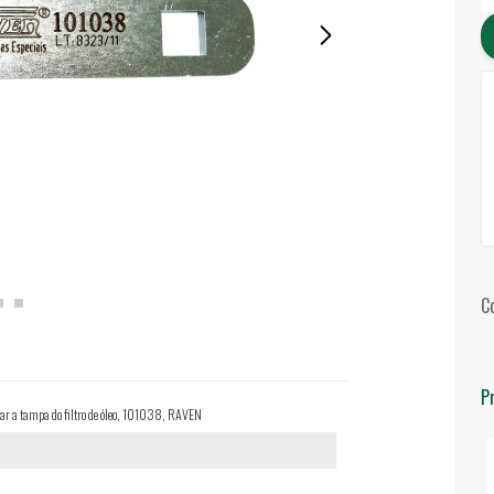
C
P
ar a tampa do filtro de óleo, 101038, RAVEN