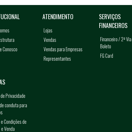
TUCIONAL
ATENDIMENTO
SERVIÇOS
FINANCEIROS
somos
Lojas
Financeiro / 2ª Via
strutura
Vendas
Boleto
he Conosco
Vendas para Empresas
FG Card
Representantes
s
AS
a de Privacidade
de conduta para
os
 e Condições de
 e Venda