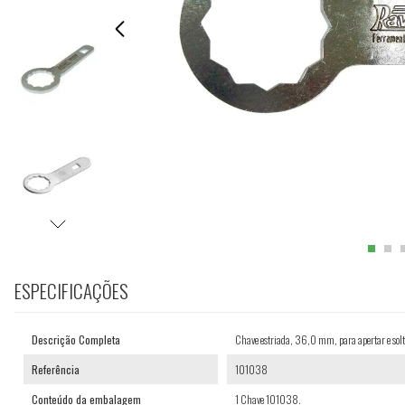
ESPECIFICAÇÕES
Descrição Completa
Chave estriada, 36,0 mm, para apertar e solt
Referência
101038
Conteúdo da embalagem
1 Chave 101038.