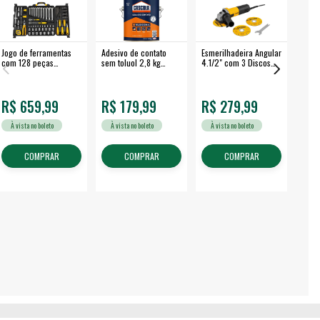
Jogo de ferramentas
Adesivo de contato
Esmerilhadeira Angular
Máqui
com 128 peças
sem toluol 2,8 kg
4.1/2" com 3 Discos
Airle
embalagem fechada -
CASCOLA
650 W EAV 650 -
350B
VONDER
VONDER
R$ 659,99
R$ 179,99
R$ 279,99
R$
À vista no boleto
À vista no boleto
À vista no boleto
À v
COMPRAR
COMPRAR
COMPRAR