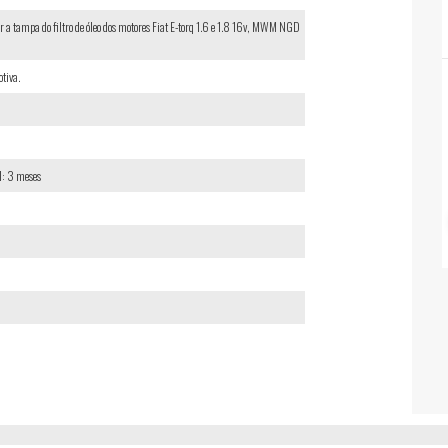
 a tampa do filtro de óleo dos motores Fiat E-torq 1.6 e 1.8 16v, MWM NGD
tiva.
l: 3 meses