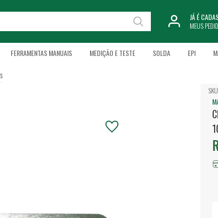
JÁ É CAD
MEUS PEDI
FERRAMENTAS MANUAIS
MEDIÇÃO E TESTE
SOLDA
EPI
M
IS
SKU
M
C
1
R