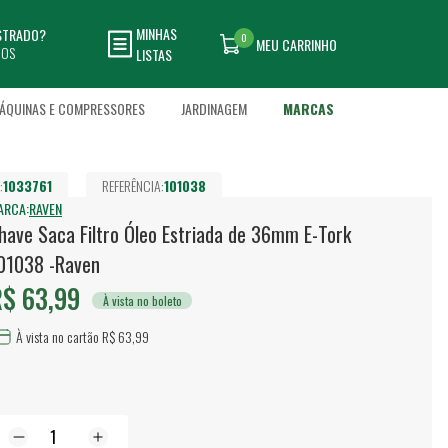
MINHAS
ASTRADO?
0
MEU CARRINHO
DOS
LISTAS
ÁQUINAS E COMPRESSORES
JARDINAGEM
MARCAS
:
1033761
REFERÊNCIA:
101038
ARCA:
RAVEN
have Saca Filtro Óleo Estriada de 36mm E-Tork
01038 -Raven
$ 63,99
À vista no boleto
À vista no cartão R$ 63,99