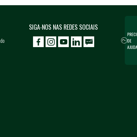
SIGA-NOS NAS REDES SOCIAIS
PRECI
 do
DE
icon-facebook
icon-social02
icon-social03
AJUD