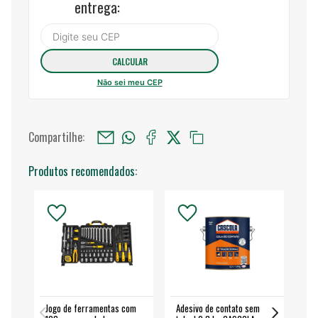
entrega:
Não sei meu CEP
Compartilhe:
Produtos recomendados:
Jogo de ferramentas com
Adesivo de contato sem
Esm