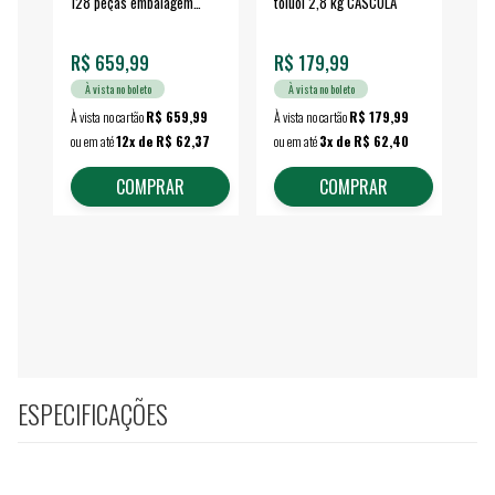
128 peças embalagem
toluol 2,8 kg CASCOLA
4.
fechada - VONDER
EA
R$ 659,99
R$ 179,99
R$
À vista no boleto
À vista no boleto
À vista no cartão
R$ 659,99
À vista no cartão
R$ 179,99
À vi
ou em até
12x de R$ 62,37
ou em até
3x de R$ 62,40
ou 
COMPRAR
COMPRAR
ESPECIFICAÇÕES