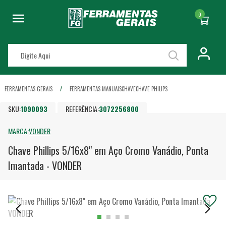
0
FERRAMENTAS GERAIS
FERRAMENTAS MANUAIS
CHAVE
CHAVE PHILIPS
SKU:
1090093
REFERÊNCIA:
3072256800
MARCA:
VONDER
Chave Phillips 5/16x8" em Aço Cromo Vanádio, Ponta
Imantada - VONDER