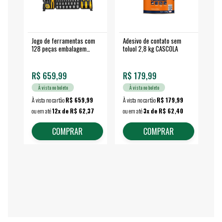
Jogo de ferramentas com
Adesivo de contato sem
Esm
128 peças embalagem
toluol 2,8 kg CASCOLA
4.
fechada - VONDER
EA
R$ 659,99
R$ 179,99
R$
À vista no boleto
À vista no boleto
À vista no cartão
R$ 659,99
À vista no cartão
R$ 179,99
À vi
ou em até
12x de R$ 62,37
ou em até
3x de R$ 62,40
ou 
COMPRAR
COMPRAR