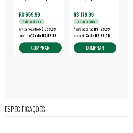
fechada - VONDER
EA
R$ 659,99
R$ 179,99
R$
À vista no boleto
À vista no boleto
À vista no cartão
R$ 659,99
À vista no cartão
R$ 179,99
À vi
ou em até
12x de R$ 62,37
ou em até
3x de R$ 62,40
ou 
COMPRAR
COMPRAR
ESPECIFICAÇÕES