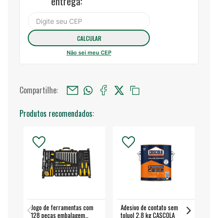
entrega:
Não sei meu CEP
Compartilhe:
Produtos recomendados:
Jogo de ferramentas com
Adesivo de contato sem
Esm
128 peças embalagem
toluol 2,8 kg CASCOLA
4.