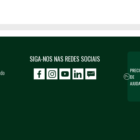
SIGA-NOS NAS REDES SOCIAIS
PRECI
 do
DE
icon-facebook
icon-social02
icon-social03
AJUD