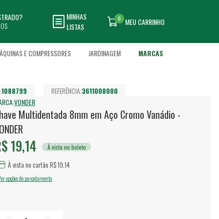
MINHAS
ASTRADO?
0
MEU CARRINHO
DOS
LISTAS
ÁQUINAS E COMPRESSORES
JARDINAGEM
MARCAS
:
1088799
REFERÊNCIA:
3611008000
ARCA:
VONDER
have Multidentada 8mm em Aço Cromo Vanádio -
ONDER
$ 19,14
À vista no boleto
À vista no cartão R$ 19,14
Ver opções de parcelamento