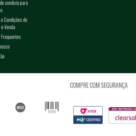
de conduta para
os
 e Condições de
 e Venda
 Frequentes
onosco
ção
COMPRE COM SEGURANÇA