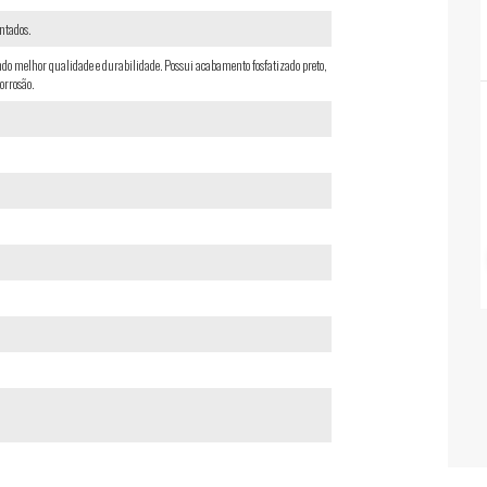
ntados.
o melhor qualidade e durabilidade. Possui acabamento fosfatizado preto,
orrosão.