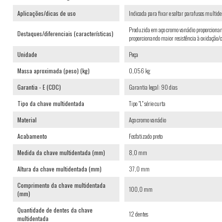
Aplicações/dicas de uso
Indicada para fixar e soltar parafusos multide
Produzida em aço cromo vanádio proporcionand
Destaques/diferenciais (características)
proporcionando maior resistência à oxidação/c
Unidade
Peça
Massa aproximada (peso) (kg)
0,056 kg
Garantia - E (CDC)
Garantia legal: 90 dias
Tipo da chave multidentada
Tipo "L" série curta
Material
Aço cromo vanádio
Acabamento
Fosfatizado preto
Medida da chave multidentada (mm)
8,0 mm
Altura da chave multidentada (mm)
37,0 mm
Comprimento da chave multidentada
100,0 mm
(mm)
Quantidade de dentes da chave
12 dentes
multidentada