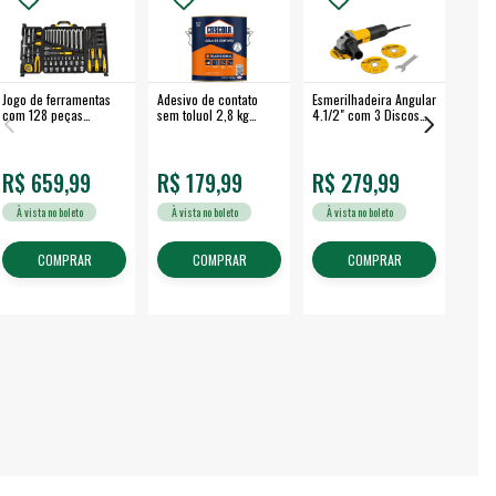
Jogo de ferramentas
Adesivo de contato
Esmerilhadeira Angular
Máqui
com 128 peças
sem toluol 2,8 kg
4.1/2" com 3 Discos
Airle
embalagem fechada -
CASCOLA
650 W EAV 650 -
350B
VONDER
VONDER
R$ 659,99
R$ 179,99
R$ 279,99
R$
À vista no boleto
À vista no boleto
À vista no boleto
À v
COMPRAR
COMPRAR
COMPRAR