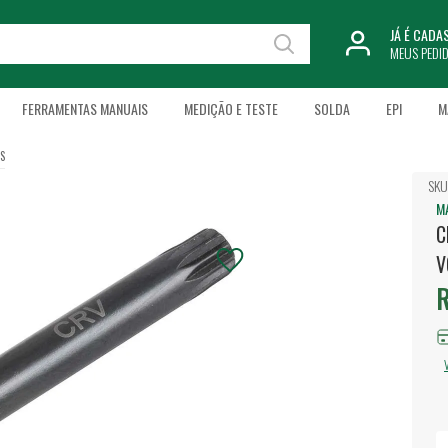
JÁ É CAD
MEUS PEDI
FERRAMENTAS MANUAIS
MEDIÇÃO E TESTE
SOLDA
EPI
M
IS
SKU
M
C
V
R