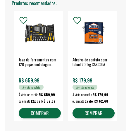
Produtos recomendados:
Jogo de ferramentas com
Adesivo de contato sem
Esm
128 peças embalagem
toluol 2,8 kg CASCOLA
4.
fechada - VONDER
EA
R$ 659,99
R$ 179,99
R$
À vista no boleto
À vista no boleto
À vista no cartão
R$ 659,99
À vista no cartão
R$ 179,99
À vi
ou em até
12x de R$ 62,37
ou em até
3x de R$ 62,40
ou 
COMPRAR
COMPRAR