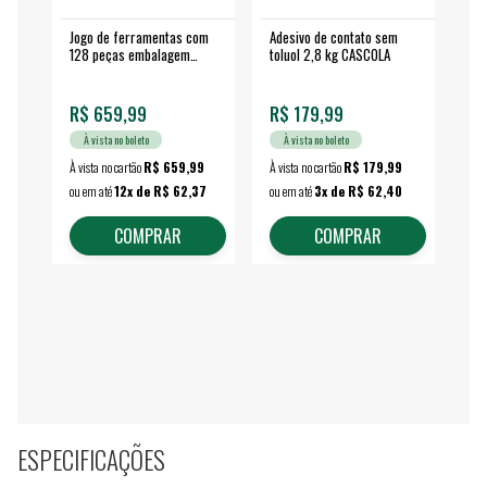
Jogo de ferramentas com
Adesivo de contato sem
Esm
128 peças embalagem
toluol 2,8 kg CASCOLA
4.
fechada - VONDER
EA
R$ 659,99
R$ 179,99
R$
À vista no boleto
À vista no boleto
À vista no cartão
R$ 659,99
À vista no cartão
R$ 179,99
À vi
ou em até
12x de R$ 62,37
ou em até
3x de R$ 62,40
ou 
COMPRAR
COMPRAR
ESPECIFICAÇÕES