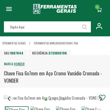
0
FERRAMENTAS GERAIS
FERRAMENTAS MANUAIS
CHAVE
CHAVE FIXA
SKU:
1087844
REFERÊNCIA:
3731060700
MARCA:
VONDER
Chave Fixa 6x7mm em Aço Cromo Vanádio Cromada -
VONDER