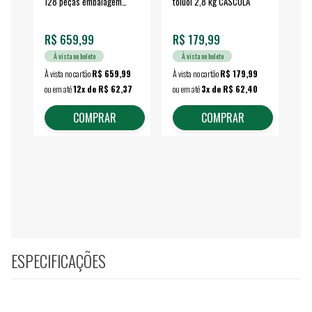
128 peças embalagem
toluol 2,8 kg CASCOLA
4.
fechada - VONDER
EA
R$ 659,99
R$ 179,99
R$
À vista no boleto
À vista no boleto
À vista no cartão
R$ 659,99
À vista no cartão
R$ 179,99
À vi
ou em até
12x de R$ 62,37
ou em até
3x de R$ 62,40
ou 
COMPRAR
COMPRAR
ESPECIFICAÇÕES