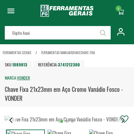
0
FERRAMENTAS GERAIS
FERRAMENTAS MANUAIS
CHAVE
CHAVE FIXA
SKU:
1089813
REFERÊNCIA:
3741212300
MARCA:
VONDER
Chave Fixa 21x23mm em Aço Cromo Vanádio Fosco -
VONDER