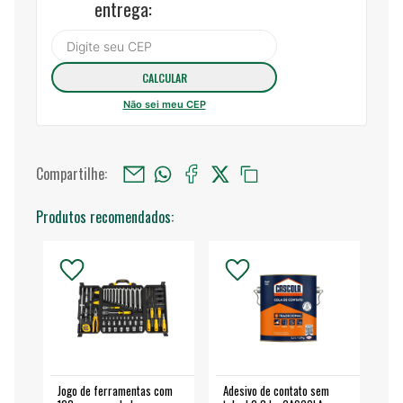
entrega:
Não sei meu CEP
Compartilhe:
Produtos recomendados:
Jogo de ferramentas com
Adesivo de contato sem
Esm