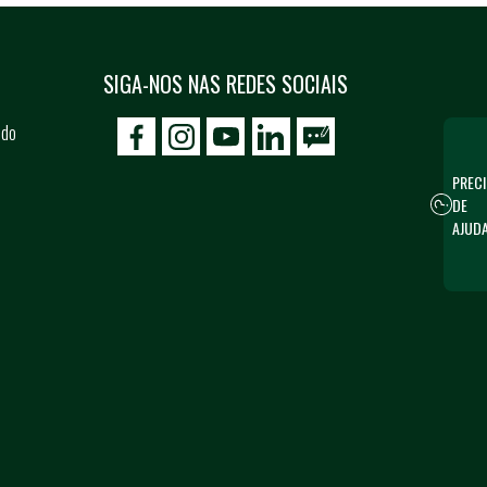
SIGA-NOS NAS REDES SOCIAIS
 do
icon-facebook
icon-social02
icon-social03
PRECI
DE
AJUD