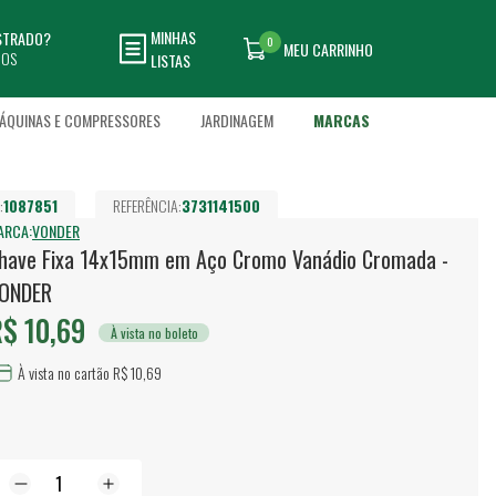
MINHAS
ASTRADO?
0
MEU CARRINHO
DOS
LISTAS
ÁQUINAS E COMPRESSORES
JARDINAGEM
MARCAS
:
1087851
REFERÊNCIA:
3731141500
ARCA:
VONDER
have Fixa 14x15mm em Aço Cromo Vanádio Cromada -
ONDER
$ 10,69
À vista no boleto
À vista no cartão R$ 10,69