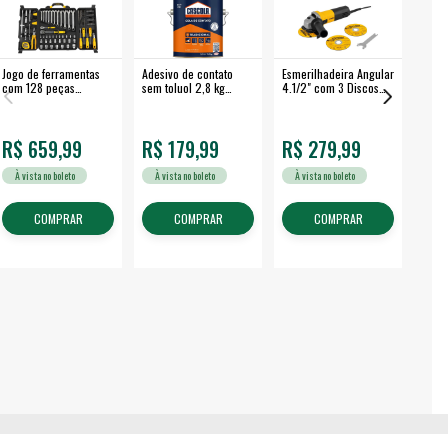
Jogo de ferramentas
Adesivo de contato
Esmerilhadeira Angular
Máqui
com 128 peças
sem toluol 2,8 kg
4.1/2" com 3 Discos
Airle
embalagem fechada -
CASCOLA
650 W EAV 650 -
350B
VONDER
VONDER
R$ 659,99
R$ 179,99
R$ 279,99
R$
À vista no boleto
À vista no boleto
À vista no boleto
À v
COMPRAR
COMPRAR
COMPRAR