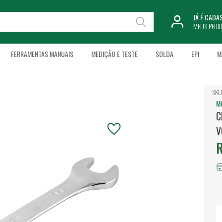
JÁ É CAD
MEUS PEDI
FERRAMENTAS MANUAIS
MEDIÇÃO E TESTE
SOLDA
EPI
M
SKU
M
C
V
R