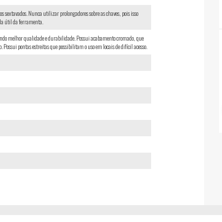
os sextavados. Nunca utilizar prolongadores sobre as chaves, pois isso
a útil da ferramenta.
ndo melhor qualidade e durabilidade. Possui acabamento cromado, que
 Possui pontas estreitas que possibilitam o uso em locais de difícil acesso.