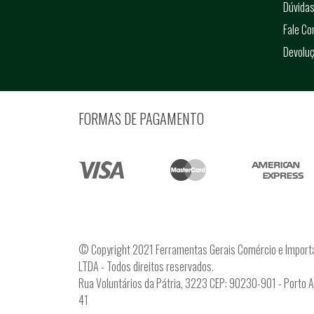
Dúvidas
Fale C
Devolu
FORMAS DE PAGAMENTO
© Copyright 2021 Ferramentas Gerais Comércio e Import
LTDA - Todos direitos reservados.
Rua Voluntários da Pátria, 3223 CEP: 90230-901 - Porto 
41