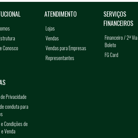
TUCIONAL
ATENDIMENTO
SERVIÇOS
FINANCEIROS
somos
Lojas
Financeiro / 2ª Via
strutura
Vendas
Boleto
he Conosco
Vendas para Empresas
FG Card
Representantes
s
AS
a de Privacidade
de conduta para
os
 e Condições de
 e Venda