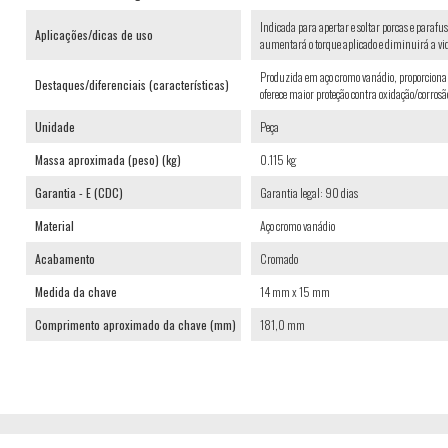
Indicada para apertar e soltar porcas e parafus
Aplicações/dicas de uso
aumentará o torque aplicado e diminuirá a vid
Produzida em aço cromo vanádio, proporciona
Destaques/diferenciais (características)
oferece maior proteção contra oxidação/corrosão.
Unidade
Peça
Massa aproximada (peso) (kg)
0.115 kg
Garantia - E (CDC)
Garantia legal: 90 dias
Material
Aço cromo vanádio
Acabamento
Cromado
Medida da chave
14 mm x 15 mm
Comprimento aproximado da chave (mm)
181,0 mm