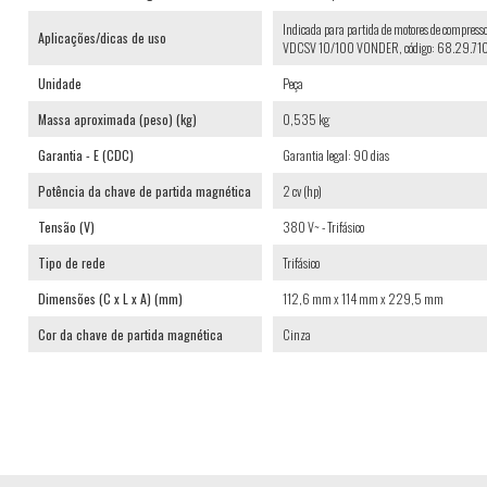
Indicada para partida de motores de compresso
Aplicações/dicas de uso
VDCSV 10/100 VONDER, código: 68.29.710.13
Unidade
Peça
Massa aproximada (peso) (kg)
0,535 kg
Garantia - E (CDC)
Garantia legal: 90 dias
Potência da chave de partida magnética
2 cv (hp)
Tensão (V)
380 V~ - Trifásico
Tipo de rede
Trifásico
Dimensões (C x L x A) (mm)
112,6 mm x 114 mm x 229,5 mm
Cor da chave de partida magnética
Cinza