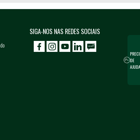
SIGA-NOS NAS REDES SOCIAIS
 do
icon-facebook
icon-social02
icon-social03
PRECI
DE
AJUD