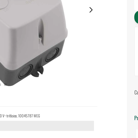
C
 380 V~ trifásico, 10045787 WEG
P