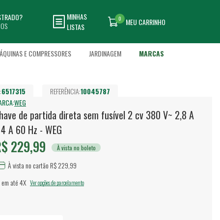
MINHAS
ASTRADO?
0
MEU CARRINHO
DOS
LISTAS
ÁQUINAS E COMPRESSORES
JARDINAGEM
MARCAS
:
6517315
REFERÊNCIA:
10045787
ARCA:
WEG
have de partida direta sem fusível 2 cv 380 V~ 2,8 A
 4 A 60 Hz - WEG
$ 229,99
À vista no boleto
À vista no cartão R$ 229,99
 em até
4X
Ver opções de parcelamento