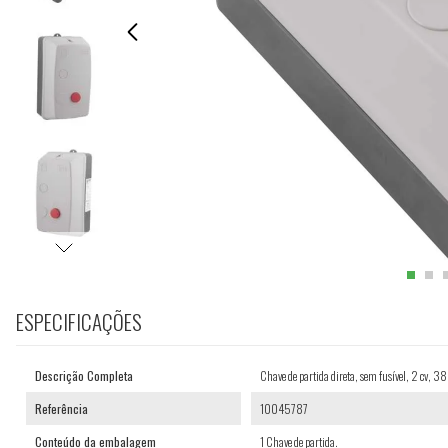
ESPECIFICAÇÕES
Descrição Completa
Chave de partida direta, sem fusível, 2 cv,
Referência
10045787
Conteúdo da embalagem
1 Chave de partida.