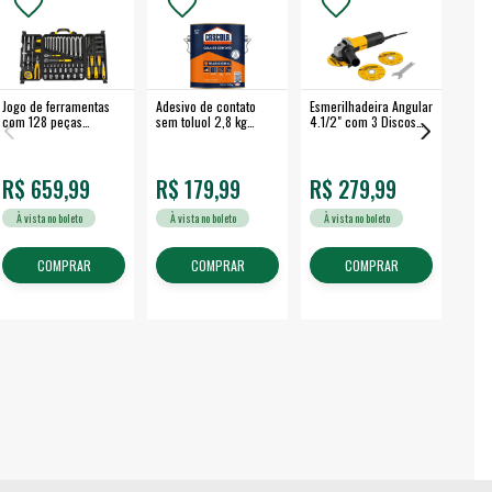
Jogo de ferramentas
Adesivo de contato
Esmerilhadeira Angular
Máqui
com 128 peças
sem toluol 2,8 kg
4.1/2" com 3 Discos
Airle
embalagem fechada -
CASCOLA
650 W EAV 650 -
350B
VONDER
VONDER
R$ 659,99
R$ 179,99
R$ 279,99
R$
À vista no boleto
À vista no boleto
À vista no boleto
À v
COMPRAR
COMPRAR
COMPRAR