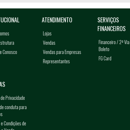
TUCIONAL
ATENDIMENTO
SERVIÇOS
FINANCEIROS
somos
Lojas
Financeiro / 2ª Via
strutura
Vendas
Boleto
he Conosco
Vendas para Empresas
FG Card
Representantes
s
AS
a de Privacidade
de conduta para
os
 e Condições de