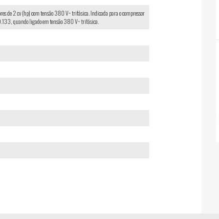
res de 2 cv (hp) com tensão 380 V~ trifásica. Indicada para o compressor
3, quando ligado em tensão 380 V~ trifásica.