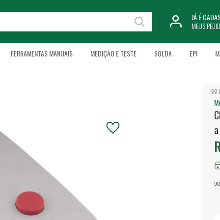
JÁ É CAD
MEUS PEDI
FERRAMENTAS MANUAIS
MEDIÇÃO E TESTE
SOLDA
EPI
M
SKU
M
C
a
R
ou