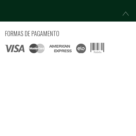
FORMAS DE PAGAMENTO
COMPRE COM SEGURANÇA
© Copyright 2021 Ferramentas Gerais Comércio e Importação de Ferramentas e
Máquinas LTDA - Todos direitos reservados.
Rua Voluntários da Pátria, 3223 CEP: 90230-901 - Porto Alegre - RS CNPJ:
92.664.028/0001-41
Preços e condições estão sujeitos à alteração sem aviso prévio e são válidos apenas
para compras pela internet, nesta data ou enquanto houver estoque na Loja Virtual.