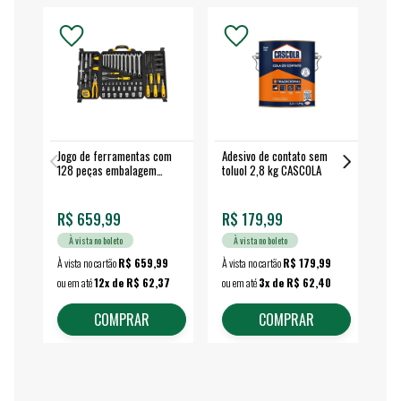
Jogo de ferramentas com
Adesivo de contato sem
Esm
128 peças embalagem
toluol 2,8 kg CASCOLA
4.
fechada - VONDER
EA
R$ 659,99
R$ 179,99
R$
À vista no boleto
À vista no boleto
À vista no cartão
R$ 659,99
À vista no cartão
R$ 179,99
À vi
ou em até
12x de R$ 62,37
ou em até
3x de R$ 62,40
ou 
COMPRAR
COMPRAR