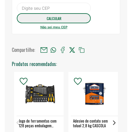
Não sei meu CEP
Compartilhe:
Produtos recomendados:
Jogo de ferramentas com
Adesivo de contato sem
Esm
128 peças embalagem
toluol 2,8 kg CASCOLA
4.
fechada - VONDER
EA