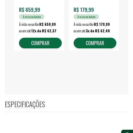
R$ 659,99
R$ 179,99
R$
À vista no boleto
À vista no boleto
À vista no cartão
R$ 659,99
À vista no cartão
R$ 179,99
À vi
ou em até
12x de R$ 62,37
ou em até
3x de R$ 62,40
ou 
COMPRAR
COMPRAR
ESPECIFICAÇÕES