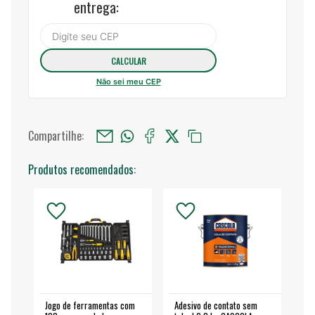
entrega:
Não sei meu CEP
Compartilhe:
Produtos recomendados:
Jogo de ferramentas com
Adesivo de contato sem
Esm