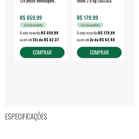
128 peças embalagem
toluol 2,8 kg CASCOLA
4.
fechada - VONDER
EA
R$ 659,99
R$ 179,99
R$
À vista no boleto
À vista no boleto
À vista no cartão
R$ 659,99
À vista no cartão
R$ 179,99
À vi
ou em até
12x de R$ 62,37
ou em até
3x de R$ 62,40
ou 
COMPRAR
COMPRAR
ESPECIFICAÇÕES