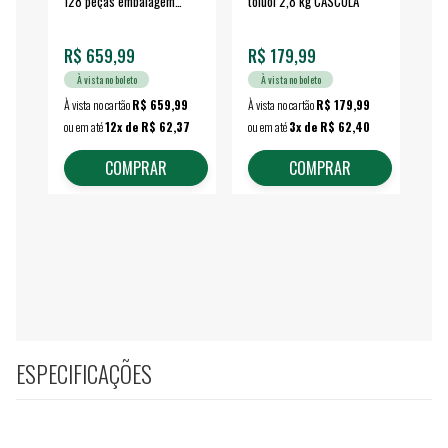
128 peças embalagem
toluol 2,8 kg CASCOLA
4.
fechada - VONDER
EA
R$ 659,99
R$ 179,99
R$
À vista no boleto
À vista no boleto
À vista no cartão
R$ 659,99
À vista no cartão
R$ 179,99
À vi
ou em até
12x de R$ 62,37
ou em até
3x de R$ 62,40
ou 
COMPRAR
COMPRAR
ESPECIFICAÇÕES