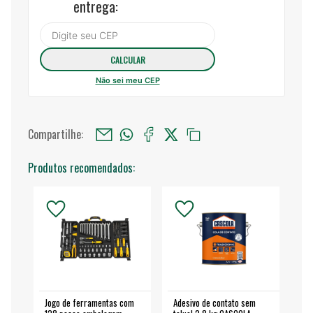
entrega:
Não sei meu CEP
Compartilhe:
Produtos recomendados:
Jogo de ferramentas com
Adesivo de contato sem
Esm