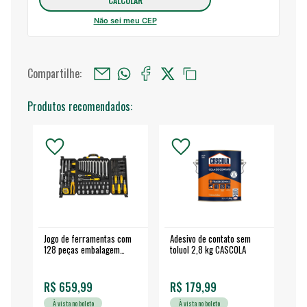
Não sei meu CEP
Compartilhe:
Produtos recomendados:
Jogo de ferramentas com
Adesivo de contato sem
Esm
128 peças embalagem
toluol 2,8 kg CASCOLA
4.
fechada - VONDER
EA
R$ 659,99
R$ 179,99
R$
À vista no boleto
À vista no boleto