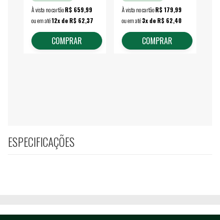
À vista no cartão
R$ 659,99
À vista no cartão
R$ 179,99
À vi
ou em até
12x de R$ 62,37
ou em até
3x de R$ 62,40
ou 
COMPRAR
COMPRAR
ESPECIFICAÇÕES