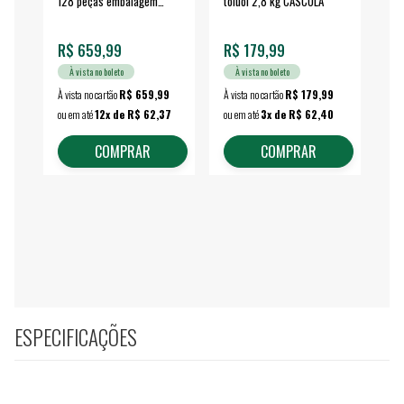
128 peças embalagem
toluol 2,8 kg CASCOLA
4.
fechada - VONDER
EA
R$ 659,99
R$ 179,99
R$
À vista no boleto
À vista no boleto
À vista no cartão
R$ 659,99
À vista no cartão
R$ 179,99
À vi
ou em até
12x de R$ 62,37
ou em até
3x de R$ 62,40
ou 
COMPRAR
COMPRAR
ESPECIFICAÇÕES