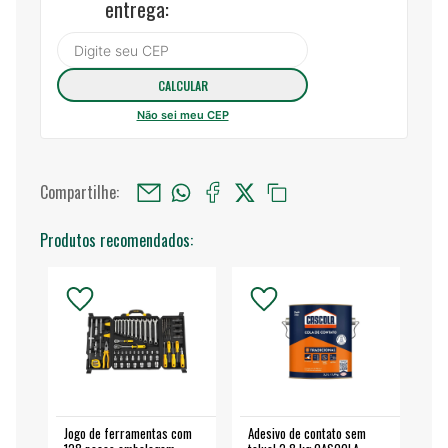
entrega:
Não sei meu CEP
Compartilhe:
Produtos recomendados:
Jogo de ferramentas com
Adesivo de contato sem
Esm