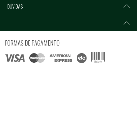
DÚVIDAS
FORMAS DE PAGAMENTO
COMPRE COM SEGURANÇA
© Copyright 2021 Ferramentas Gerais Comércio e Importação de Ferramentas e
Máquinas LTDA - Todos direitos reservados.
Rua Voluntários da Pátria, 3223 CEP: 90230-901 - Porto Alegre - RS CNPJ:
92.664.028/0001-41