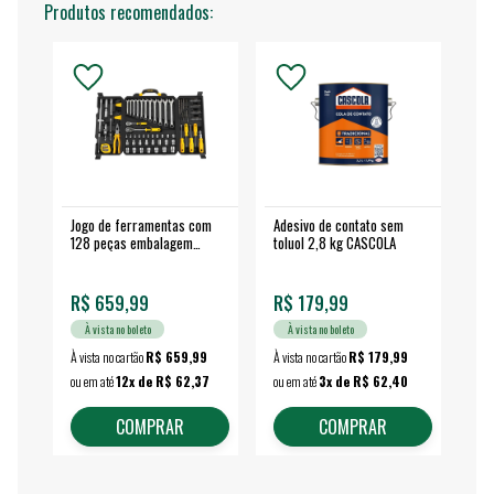
Produtos recomendados:
Jogo de ferramentas com
Adesivo de contato sem
Esm
128 peças embalagem
toluol 2,8 kg CASCOLA
4.
fechada - VONDER
EA
R$ 659,99
R$ 179,99
R$
À vista no boleto
À vista no boleto
À vista no cartão
R$ 659,99
À vista no cartão
R$ 179,99
À vi
ou em até
12x de R$ 62,37
ou em até
3x de R$ 62,40
ou 
COMPRAR
COMPRAR