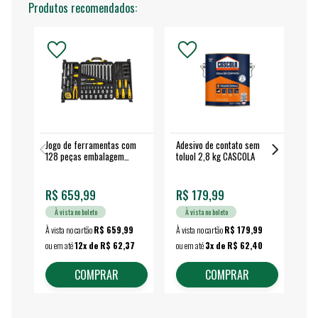
Produtos recomendados:
Jogo de ferramentas com
Adesivo de contato sem
Esm
128 peças embalagem
toluol 2,8 kg CASCOLA
4.
fechada - VONDER
EA
R$ 659,99
R$ 179,99
R$
À vista no boleto
À vista no boleto
À vista no cartão
R$ 659,99
À vista no cartão
R$ 179,99
À vi
ou em até
12x de R$ 62,37
ou em até
3x de R$ 62,40
ou 
COMPRAR
COMPRAR