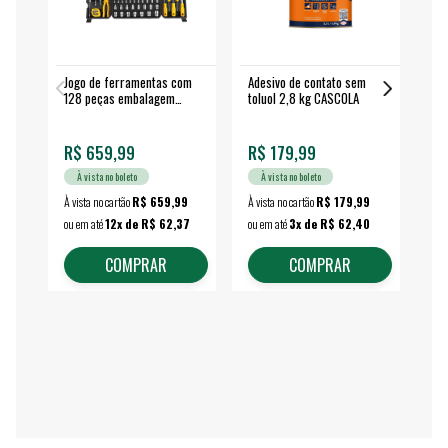
Jogo de ferramentas com
Adesivo de contato sem
Esm
128 peças embalagem
toluol 2,8 kg CASCOLA
4.
fechada - VONDER
EA
R$ 659,99
R$ 179,99
R$
À vista no boleto
À vista no boleto
À vista no cartão
R$ 659,99
À vista no cartão
R$ 179,99
À vi
ou em até
12x de R$ 62,37
ou em até
3x de R$ 62,40
ou 
COMPRAR
COMPRAR