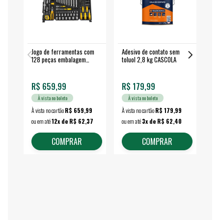
Jogo de ferramentas com
Adesivo de contato sem
Esm
128 peças embalagem
toluol 2,8 kg CASCOLA
4.
fechada - VONDER
EA
R$ 659,99
R$ 179,99
R$
À vista no boleto
À vista no boleto
À vista no cartão
R$ 659,99
À vista no cartão
R$ 179,99
À vi
ou em até
12x de R$ 62,37
ou em até
3x de R$ 62,40
ou 
COMPRAR
COMPRAR