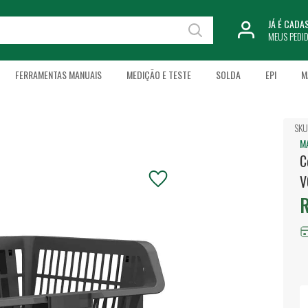
JÁ É CAD
MEUS PEDI
FERRAMENTAS MANUAIS
MEDIÇÃO E TESTE
SOLDA
EPI
M
SKU
M
C
V
R