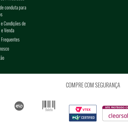
de conduta para
os
 e Condições de
 e Venda
 Frequentes
onosco
ção
COMPRE COM SEGURANÇA