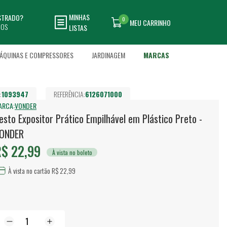
MINHAS
ASTRADO?
0
MEU CARRINHO
DOS
LISTAS
ÁQUINAS E COMPRESSORES
JARDINAGEM
MARCAS
:
1093947
REFERÊNCIA:
6126071000
ARCA:
VONDER
esto Expositor Prático Empilhável em Plástico Preto -
ONDER
$ 22,99
À vista no boleto
À vista no cartão R$ 22,99