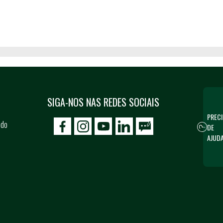
SIGA-NOS NAS REDES SOCIAIS
PRECI
 do
DE
icon-facebook
icon-social02
icon-social03
AJUD