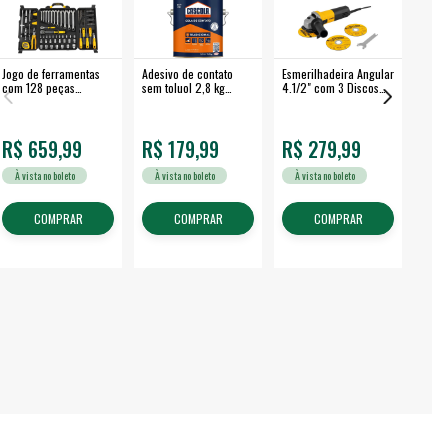
Jogo de ferramentas
Adesivo de contato
Esmerilhadeira Angular
Máqui
com 128 peças
sem toluol 2,8 kg
4.1/2" com 3 Discos
Airle
embalagem fechada -
CASCOLA
650 W EAV 650 -
350B
VONDER
VONDER
R$ 659,99
R$ 179,99
R$ 279,99
R$
À vista no boleto
À vista no boleto
À vista no boleto
À v
COMPRAR
COMPRAR
COMPRAR