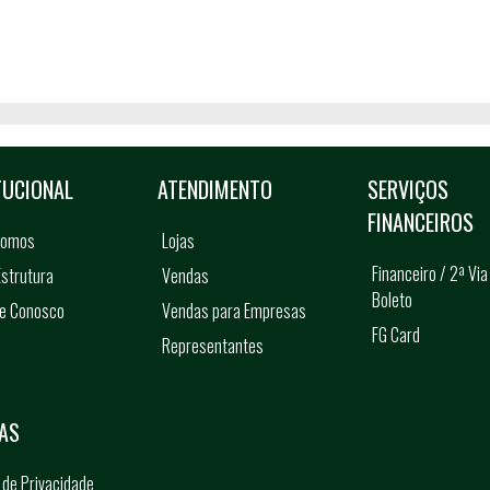
TUCIONAL
ATENDIMENTO
SERVIÇOS
FINANCEIROS
somos
Lojas
Financeiro / 2ª Via
strutura
Vendas
Boleto
he Conosco
Vendas para Empresas
FG Card
Representantes
s
AS
a de Privacidade