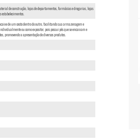
aterial de construção, lojas de departamentos, farmácias e drogarias, lojas
os estabelecimentos.
ncaixe de um cesto dentro do outro, facilitando sua armazenagem e
 individualmente ou como expositor, pois possui pés que se encaixam e
tos, promovendo a apresentação de diversos produtos.