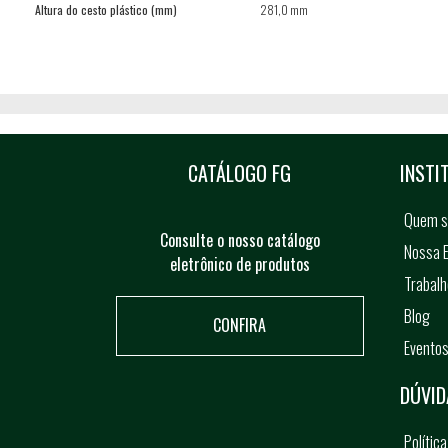
Altura do cesto plástico (mm)
281,0 mm
CATÁLOGO FG
INSTI
Quem 
Consulte o nosso catálogo
Nossa E
eletrônico de produtos
Trabal
Blog
CONFIRA
Evento
DÚVID
Polític