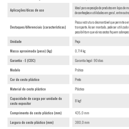
Ideal para exposição de produtos em lojas de m
Aplicações/dicas de uso
de confecções e utilidades em geral, entre outr
Possui estrutura desmontável que permite o e
Destaques/diferenciais (características)
transporte. Ao ser montado, pode ser utilizado
possibilitam que vários cestos fiquem sobrepos
Unidade
Peça
Massa aproximada (peso) (kg)
0,714 kg
Garantia - E (CDC)
Garantia legal: 90 dias
Modelo
Prático
Cor do cesto plástico
Preto
Material do cesto plástico
Plástico
Capacidade de carga por unidade do
8 kgf
cesto expositor
Comprimento do cesto plástico (mm)
435,0 mm
Largura do cesto plástico (mm)
380,0 mm