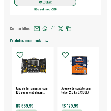
Não sei meu CEP
Compartilhe:
Produtos recomendados:
Jogo de ferramentas com
Adesivo de contato sem
Esm
128 peças embalagem
toluol 2,8 kg CASCOLA
4.
fechada - VONDER
EA
R$ 659,99
R$ 179,99
R$