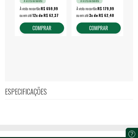
À vista no boleto
À vista no boleto
À vista no cartão
R$ 659,99
À vista no cartão
R$ 179,99
À vi
ou em até
12x de R$ 62,37
ou em até
3x de R$ 62,40
ou 
COMPRAR
COMPRAR
ESPECIFICAÇÕES