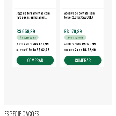
Jogo de ferramentas com
Adesivo de contato sem
Esm
128 peças embalagem
toluol 2,8 kg CASCOLA
4.
fechada - VONDER
EA
R$ 659,99
R$ 179,99
R$
À vista no boleto
À vista no boleto
À vista no cartão
R$ 659,99
À vista no cartão
R$ 179,99
À vi
ou em até
12x de R$ 62,37
ou em até
3x de R$ 62,40
ou 
COMPRAR
COMPRAR
ESPECIFICAÇÕES