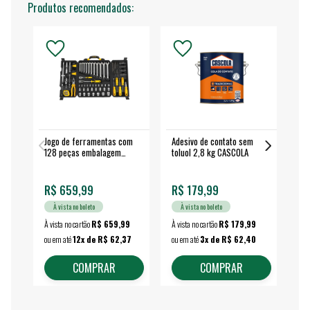
Produtos recomendados:
Jogo de ferramentas com
Adesivo de contato sem
Esm
128 peças embalagem
toluol 2,8 kg CASCOLA
4.
fechada - VONDER
EA
R$ 659,99
R$ 179,99
R$
À vista no boleto
À vista no boleto
À vista no cartão
R$ 659,99
À vista no cartão
R$ 179,99
À vi
ou em até
12x de R$ 62,37
ou em até
3x de R$ 62,40
ou 
COMPRAR
COMPRAR