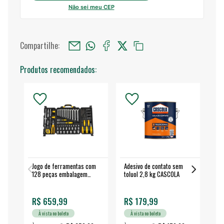
Não sei meu CEP
Compartilhe:
Produtos recomendados:
Jogo de ferramentas com
Adesivo de contato sem
Esm
128 peças embalagem
toluol 2,8 kg CASCOLA
4.
fechada - VONDER
EA
R$ 659,99
R$ 179,99
R$
À vista no boleto
À vista no boleto