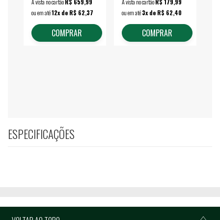
À vista no cartão
R$ 659,99
À vista no cartão
R$ 179,99
À vi
ou em até
12x de R$ 62,37
ou em até
3x de R$ 62,40
ou 
COMPRAR
COMPRAR
ESPECIFICAÇÕES