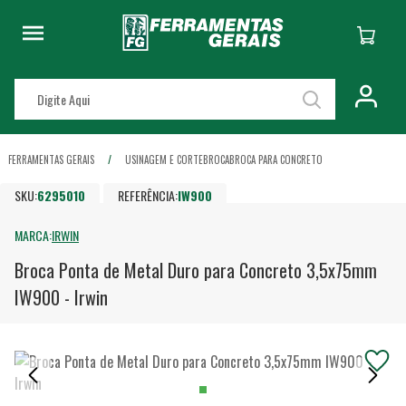
FERRAMENTAS GERAIS
USINAGEM E CORTE
BROCA
BROCA PARA CONCRETO
SKU:
6295010
REFERÊNCIA:
IW900
MARCA:
IRWIN
Broca Ponta de Metal Duro para Concreto 3,5x75mm
IW900 - Irwin