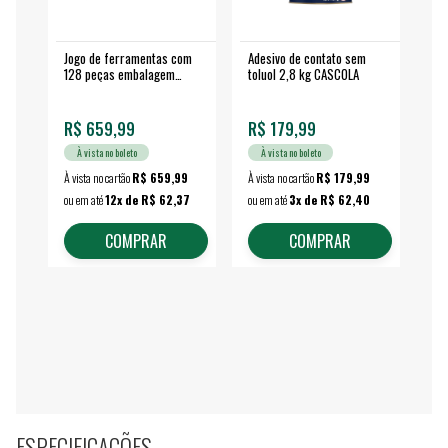
Jogo de ferramentas com
Adesivo de contato sem
Esm
128 peças embalagem
toluol 2,8 kg CASCOLA
4.
fechada - VONDER
EA
R$ 659,99
R$ 179,99
R$
À vista no boleto
À vista no boleto
À vista no cartão
R$ 659,99
À vista no cartão
R$ 179,99
À vi
ou em até
12x de R$ 62,37
ou em até
3x de R$ 62,40
ou 
COMPRAR
COMPRAR
ESPECIFICAÇÕES