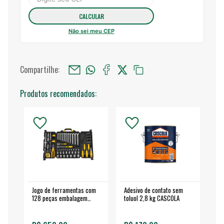
Não sei meu CEP
Compartilhe:
Produtos recomendados:
Jogo de ferramentas com
Adesivo de contato sem
Esm
128 peças embalagem
toluol 2,8 kg CASCOLA
4.
fechada - VONDER
EA