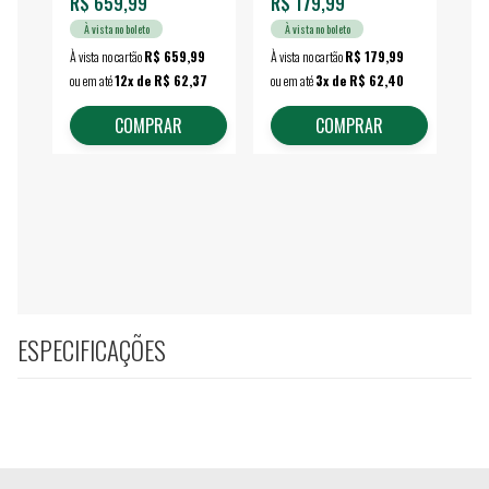
R$ 659,99
R$ 179,99
R$
À vista no boleto
À vista no boleto
À vista no cartão
R$ 659,99
À vista no cartão
R$ 179,99
À vi
ou em até
12x de R$ 62,37
ou em até
3x de R$ 62,40
ou 
COMPRAR
COMPRAR
ESPECIFICAÇÕES