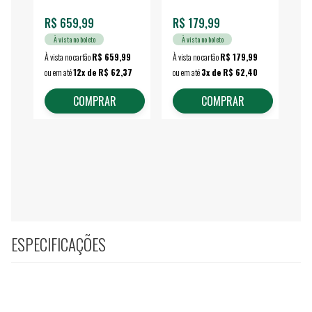
R$ 659,99
R$ 179,99
R$
À vista no boleto
À vista no boleto
À vista no cartão
R$ 659,99
À vista no cartão
R$ 179,99
À vi
ou em até
12x de R$ 62,37
ou em até
3x de R$ 62,40
ou 
COMPRAR
COMPRAR
ESPECIFICAÇÕES