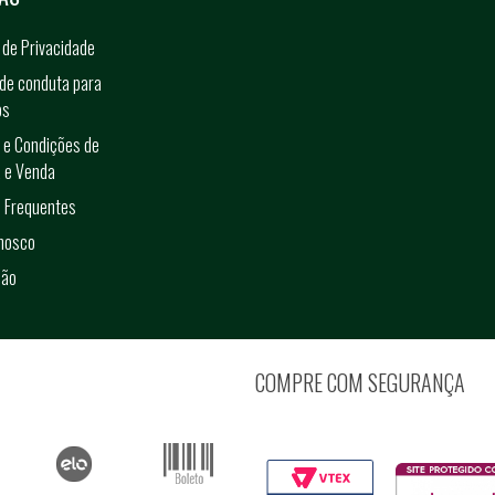
a de Privacidade
de conduta para
os
 e Condições de
 e Venda
 Frequentes
onosco
ção
COMPRE COM SEGURANÇA