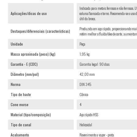
Indicada para metais ferrosos e não ferrosos.
Aplicações/dicas de uso
coluna/bancada e torno. Recomenda-se o uso de
útil da broca.
Produzida em aço rápido, proporcionando maior
Destaques/diferenciais (características)
retém melhor o fluído/óleo de corte, aumentand
Unidade
Peça
Massa aproximada (peso) (kg)
1,95 kg
Garantia - E (CDC)
Garantia legal: 90 dias
Diâmetro (mm/pol)
42,00 mm
Norma
DIN 345
Tipo de haste
Cônica
Cone morse
4
Material (tipo/composição)
Aço rápido HSS
Tipo de canal
Helicoidal
Acabamento
Revenimento a vapor - preta