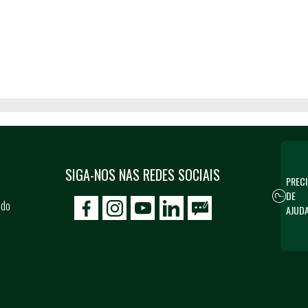
SIGA-NOS NAS REDES SOCIAIS
PRECI
DE
 do
AJUD
icon-facebook
icon-social02
icon-social03