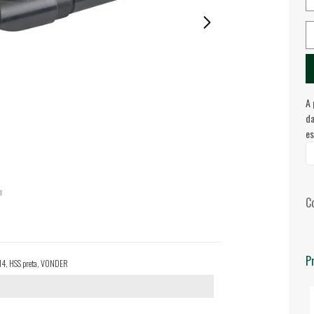
A 
da
es
C
P
M4, HSS preta, VONDER