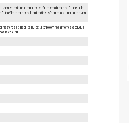
 Utilizada em máquinas com encaixe cônico como furadeira, furadeira de
 fluído/óleo de corte para lubrificação e resfriamento, aumentando a vida
 resistência e durabilidade. Possui corpo com revenimento a vapor, que
o sua vida útil.