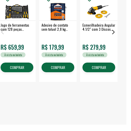
Jogo de ferramentas
Adesivo de contato
Esmerilhadeira Angular
Máqui
com 128 peças
sem toluol 2,8 kg
4.1/2" com 3 Discos
Airle
embalagem fechada -
CASCOLA
650 W EAV 650 -
350B
VONDER
VONDER
R$ 659,99
R$ 179,99
R$ 279,99
R$
À vista no boleto
À vista no boleto
À vista no boleto
À v
COMPRAR
COMPRAR
COMPRAR