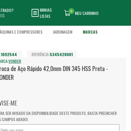
MINHAS
ASTRADO?
0
MEU CARRINHO
DOS
LISTAS
ÁQUINAS E COMPRESSORES
JARDINAGEM
MARCAS
:
1092544
REFERÊNCIA:
5345420001
ARCA:
VONDER
roca de Aço Rápido 42,0mm DIN 345 HSS Preta -
ONDER
VISE-ME
ARA SER AVISADO DA DISPONIBILIDADE DESTE PRODUTO, BASTA PREENCHER
S CAMPOS ABAIXO.