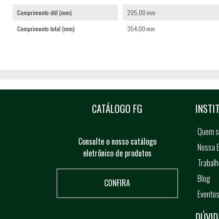
Comprimento útil (mm)
205,00 mm
Comprimento total (mm)
354,00 mm
CATÁLOGO FG
INSTI
Quem 
Consulte o nosso catálogo
Nossa E
eletrônico de produtos
Trabal
Blog
CONFIRA
Evento
DÚVID