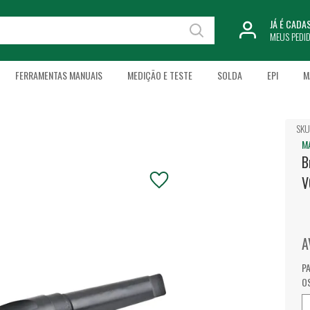
JÁ É CAD
MEUS PEDI
FERRAMENTAS MANUAIS
MEDIÇÃO E TESTE
SOLDA
EPI
M
SKU
M
B
V
A
P
O