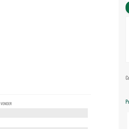
C
P
SS VONDER