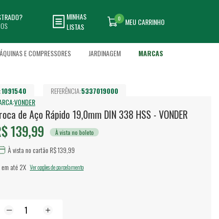
MINHAS
ASTRADO?
0
MEU CARRINHO
DOS
LISTAS
ÁQUINAS E COMPRESSORES
JARDINAGEM
MARCAS
:
1091540
REFERÊNCIA:
5337019000
ARCA:
VONDER
roca de Aço Rápido 19,0mm DIN 338 HSS - VONDER
$ 139,99
À vista no boleto
À vista no cartão R$ 139,99
 em até
2X
Ver opções de parcelamento