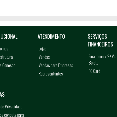
TUCIONAL
ATENDIMENTO
SERVIÇOS
FINANCEIROS
somos
Lojas
Financeiro / 2ª Via
strutura
Vendas
Boleto
he Conosco
Vendas para Empresas
FG Card
Representantes
s
AS
a de Privacidade
de conduta para