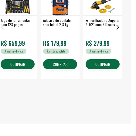
Jogo de ferramentas
Adesivo de contato
Esmerilhadeira Angular
Máqui
com 128 peças
sem toluol 2,8 kg
4.1/2" com 3 Discos
Airle
embalagem fechada -
CASCOLA
650 W EAV 650 -
350B
VONDER
VONDER
R$ 659,99
R$ 179,99
R$ 279,99
R$
À vista no boleto
À vista no boleto
À vista no boleto
À v
COMPRAR
COMPRAR
COMPRAR