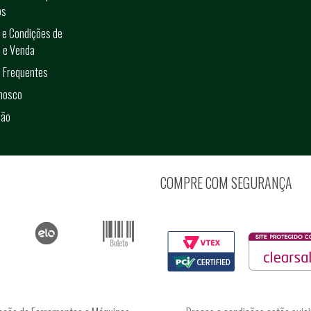
os
 e Condições de
 e Venda
 Frequentes
onosco
ção
COMPRE COM SEGURANÇA