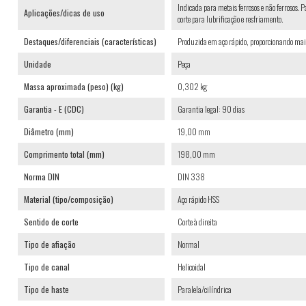
Indicada para metais ferrosos e não ferrosos. 
Aplicações/dicas de uso
corte para lubrificação e resfriamento.
Destaques/diferenciais (características)
Produzida em aço rápido, proporcionando maior
Unidade
Peça
Massa aproximada (peso) (kg)
0,302 kg
Garantia - E (CDC)
Garantia legal: 90 dias
Diâmetro (mm)
19,00 mm
Comprimento total (mm)
198,00 mm
Norma DIN
DIN 338
Material (tipo/composição)
Aço rápido HSS
Sentido de corte
Corte à direita
Tipo de afiação
Normal
Tipo de canal
Helicoidal
Tipo de haste
Paralela/cilíndrica