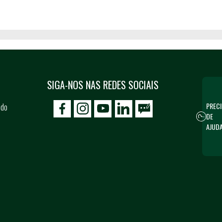
SIGA-NOS NAS REDES SOCIAIS
PRECI
 do
icon-facebook
icon-social02
icon-social03
DE
AJUD