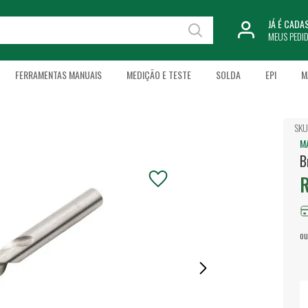
JÁ É CAD
MEUS PEDI
FERRAMENTAS MANUAIS
MEDIÇÃO E TESTE
SOLDA
EPI
M
SKU
M
B
R
ou