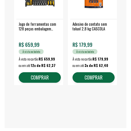
Jogo de ferramentas com
Adesivo de contato sem
Esm
128 peças embalagem
toluol 2,8 kg CASCOLA
4.
fechada - VONDER
EA
R$ 659,99
R$ 179,99
R$
À vista no boleto
À vista no boleto
À vista no cartão
R$ 659,99
À vista no cartão
R$ 179,99
À vi
ou em até
12x de R$ 62,37
ou em até
3x de R$ 62,40
ou 
COMPRAR
COMPRAR