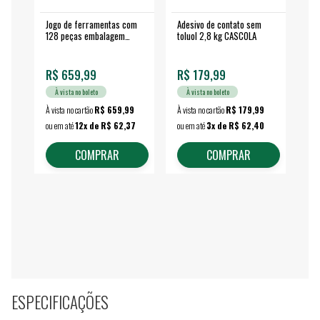
Jogo de ferramentas com
Adesivo de contato sem
Esm
128 peças embalagem
toluol 2,8 kg CASCOLA
4.
fechada - VONDER
EA
R$ 659,99
R$ 179,99
R$
À vista no boleto
À vista no boleto
À vista no cartão
R$ 659,99
À vista no cartão
R$ 179,99
À vi
ou em até
12x de R$ 62,37
ou em até
3x de R$ 62,40
ou 
COMPRAR
COMPRAR
ESPECIFICAÇÕES