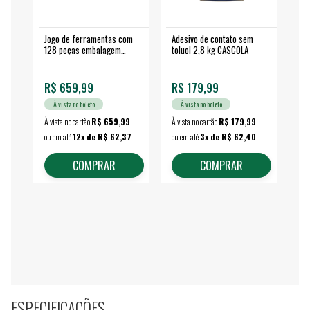
Jogo de ferramentas com
Adesivo de contato sem
Esm
128 peças embalagem
toluol 2,8 kg CASCOLA
4.
fechada - VONDER
EA
R$ 659,99
R$ 179,99
R$
À vista no boleto
À vista no boleto
À vista no cartão
R$ 659,99
À vista no cartão
R$ 179,99
À vi
ou em até
12x de R$ 62,37
ou em até
3x de R$ 62,40
ou 
COMPRAR
COMPRAR
ESPECIFICAÇÕES