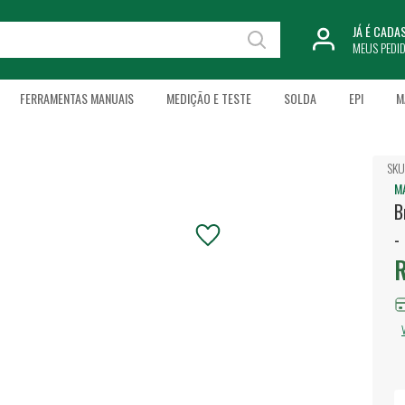
JÁ É CAD
MEUS PEDI
FERRAMENTAS MANUAIS
MEDIÇÃO E TESTE
SOLDA
EPI
M
SKU
M
B
-
R