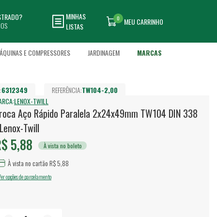
MINHAS
ASTRADO?
0
MEU CARRINHO
DOS
LISTAS
ÁQUINAS E COMPRESSORES
JARDINAGEM
MARCAS
:
6312349
REFERÊNCIA:
TW104-2,00
ARCA:
LENOX-TWILL
roca Aço Rápido Paralela 2x24x49mm TW104 DIN 338
 Lenox-Twill
$ 5,88
À vista no boleto
À vista no cartão R$ 5,88
Ver opções de parcelamento