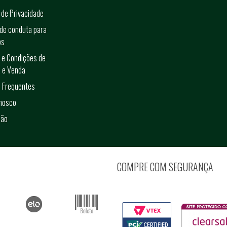
a de Privacidade
de conduta para
os
 e Condições de
 e Venda
 Frequentes
onosco
ção
COMPRE COM SEGURANÇA