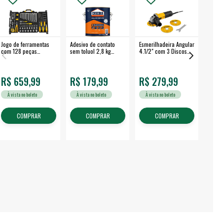
Jogo de ferramentas
Adesivo de contato
Esmerilhadeira Angular
Máqui
com 128 peças
sem toluol 2,8 kg
4.1/2" com 3 Discos
Airle
embalagem fechada -
CASCOLA
650 W EAV 650 -
350B
VONDER
VONDER
R$ 659,99
R$ 179,99
R$ 279,99
R$
À vista no boleto
À vista no boleto
À vista no boleto
À v
COMPRAR
COMPRAR
COMPRAR