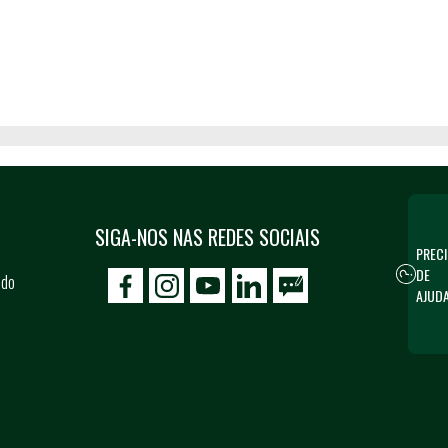
SIGA-NOS NAS REDES SOCIAIS
PRECI
DE
 do
icon-facebook
icon-social02
icon-social03
AJUD