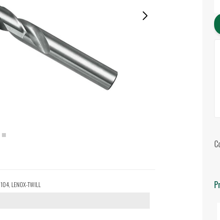
C
P
TW104, LENOX-TWILL