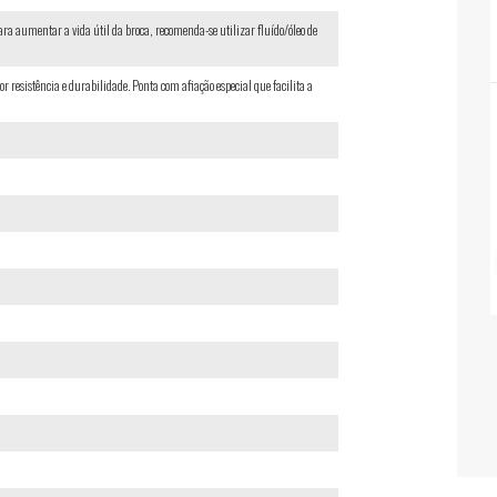
Para aumentar a vida útil da broca, recomenda-se utilizar fluído/óleo de
resistência e durabilidade. Ponta com afiação especial que facilita a