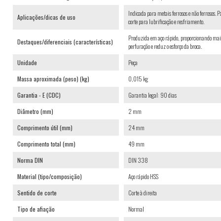
Indicada para metais ferrosos e não ferrosos. 
Aplicações/dicas de uso
corte para lubrificação e resfriamento.
Produzida em aço rápido, proporcionando maior 
Destaques/diferenciais (características)
perfuração e reduz o esforço da broca.
Unidade
Peça
Massa aproximada (peso) (kg)
0,015 kg
Garantia - E (CDC)
Garantia legal: 90 dias
Diâmetro (mm)
2 mm
Comprimento útil (mm)
24 mm
Comprimento total (mm)
49 mm
Norma DIN
DIN 338
Material (tipo/composição)
Aço rápido HSS
Sentido de corte
Corte à direita
Tipo de afiação
Normal